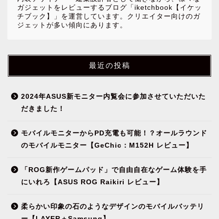
ガジェットをレビューするブログ「iketchbook【イケッ
チブック】」を運営しています。クリエイター向けのガ
ジェットが多い傾向にあります。
最近の投稿
2024年ASUS新モニター内覧会に参加させていただいた
だきました！
モバイルモニターからPD充電も可能！？オールラウンド
NEWS
のモバイルモニター【GeChic：M152H レビュー】
ガジェット&小物
「ROG新作ゲームパッド」で自由自在なゲーム体験を手
にいれろ【ASUS ROG Raikiri レビュー】
パソコン関連
柔らかい印象の石のようなデザインのモバイルバッテリ
ー【LAYER＋Samsung】