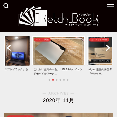
パソコン関連
ガジェット&小物
きディスプレイラック」を
これが「至高の一台」！ELSAのハイエン
elgato最強の薄型デ
ドモバイルワーク...
「Wave M...
― ARCHIVES ―
2020年 11月