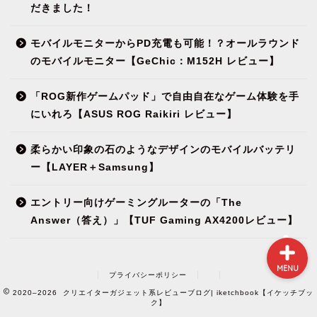
だきました！
モバイルモニターからPD充電も可能！？オールラウンド
NEWS
のモバイルモニター【GeChic：M152H レビュー】
ガジェット&小物
「ROG新作ゲームパッド」で自由自在なゲーム体験を手
にいれろ【ASUS ROG Raikiri レビュー】
パソコン関連
柔らかい印象の石のようなデザインのモバイルバッテリ
ー【LAYER＋Samsung】
環境（インテリア）
エントリー向けゲーミングルーターの「The
Answer（答え）」【TUF Gaming AX4200レビュー】
MENU
プライバシーポリシー
2020–2026 クリエイターガジェット系レビューブログ| iketchbook【イケッチブッ
ク】