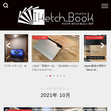
パソコン関連
ガジェット&小物
きディスプレイラック」を
これが「至高の一台」！ELSAのハイエン
elgato最強の薄型デ
ドモバイルワーク...
「Wave M...
― ARCHIVES ―
2021年 10月