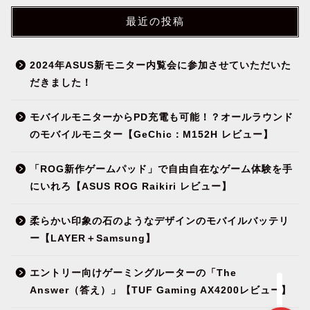
最近の投稿
2024年ASUS新モニター内覧会に参加させていただいた
だきました！
モバイルモニターからPD充電も可能！？オールラウンド
NEWS
のモバイルモニター【GeChic：M152H レビュー】
ガジェット&小物
「ROG新作ゲームパッド」で自由自在なゲーム体験を手
にいれろ【ASUS ROG Raikiri レビュー】
パソコン関連
柔らかい印象の石のようなデザインのモバイルバッテリ
ー【LAYER＋Samsung】
環境（インテリア）
エントリー向けゲーミングルーターの「The
Answer（答え）」【TUF Gaming AX4200レビュー】