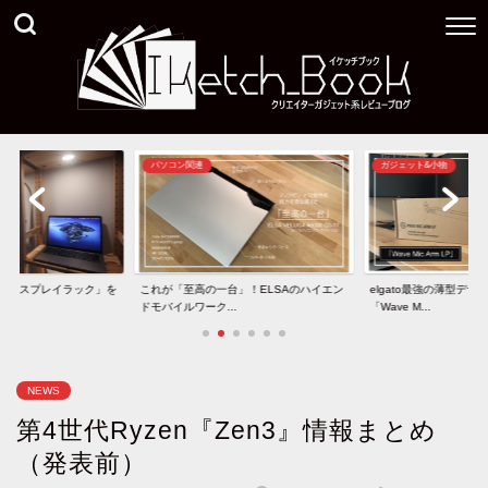
パソコン関連
ガジェット&小物
きディスプレイラック」を
これが「至高の一台」！ELSAのハイエン
elgato最強の薄型デ
ドモバイルワーク...
「Wave M...
NEWS
第4世代Ryzen『Zen3』情報まとめ
（発表前）