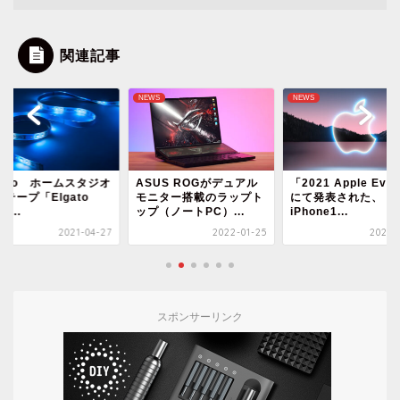
関連記事
S
NEWS
NEWS
gato ホームスタジオ
ASUS ROGがデュアル
「2021 Apple Eve
Dテープ「Elgato
モニター搭載のラップト
にて発表された、
ht...
ップ（ノートPC）...
iPhone1...
2021-04-27
2022-01-25
2021-0
スポンサーリンク