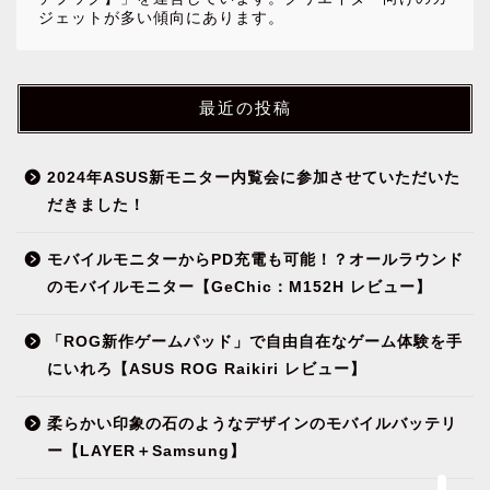
ジェットが多い傾向にあります。
最近の投稿
2024年ASUS新モニター内覧会に参加させていただいた
だきました！
モバイルモニターからPD充電も可能！？オールラウンド
NEWS
のモバイルモニター【GeChic：M152H レビュー】
ガジェット&小物
「ROG新作ゲームパッド」で自由自在なゲーム体験を手
にいれろ【ASUS ROG Raikiri レビュー】
パソコン関連
柔らかい印象の石のようなデザインのモバイルバッテリ
ー【LAYER＋Samsung】
環境（インテリア）