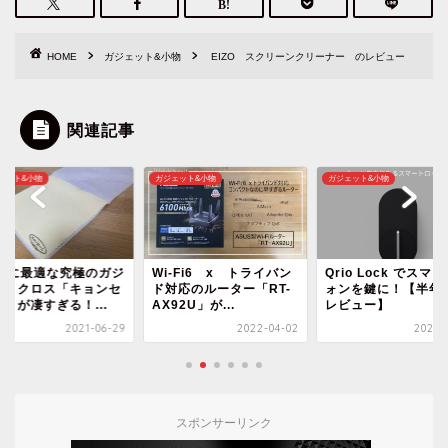
HOME
ガジェット&小物
EIZO スクリーンクリーナー のレビュー
関連記事
ェット&小物
ガジェット&小物
ガジェット&小物
Padに最適な究極のガジ
Wi-Fi6 x トライバン
Qrio Lock でスマ
ットクロス「キョンセ
ド対応のルーター「RT-
ォンを鍵に！【半年
」が凄すぎる！...
AX92U」が...
レビュー】
2021-06-29
2022-04-02
2020-1
スポンサーリンク