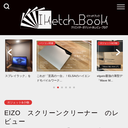
パソコン関連
ガジェット&小物
きディスプレイラック」を
これが「至高の一台」！ELSAのハイエン
elgato最強の薄型デ
ドモバイルワーク...
「Wave M...
ガジェット&小物
EIZO スクリーンクリーナー のレ
ビュー