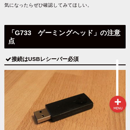
気になったらぜひ確認してみてほしい。
NEWS
「G733 ゲーミングヘッド」の注意
ガジェット&小物
点
パソコン関連
接続はUSBレシーバー必須
環境（インテリア）
MENU