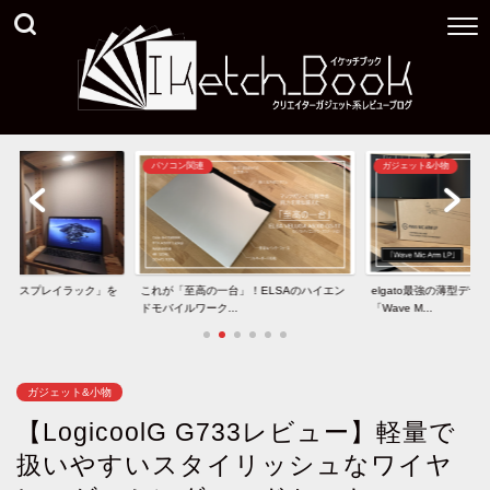
ガジェット&小物
ガジェット&小物
台」！ELSAのハイエン
elgato最強の薄型デザインマイクアーム
40インチ型5K2Kモニタ
.
「Wave M...
と「U40...
ガジェット&小物
【LogicoolG G733レビュー】軽量で
扱いやすいスタイリッシュなワイヤ