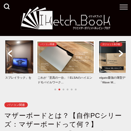
ガジェット&小物
ガジェット&小物
台」！ELSAのハイエン
elgato最強の薄型デザインマイクアーム
40インチ型5K2Kモニタ
.
「Wave M...
と「U40...
パソコン関連
マザーボードとは？【自作PCシリー
ズ：マザーボードって何？】