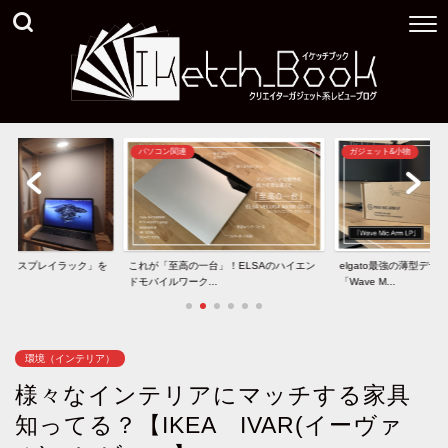
ガジェット&小物
ガジェット&小物
台」！ELSAのハイエン
elgato最強の薄型デザインマイクアーム
40インチ型5K2Kモニタ
.
「Wave M...
と「U40...
環境（インテリア）
様々なインテリアにマッチする家具
知ってる？【IKEA IVAR(イーヴァ