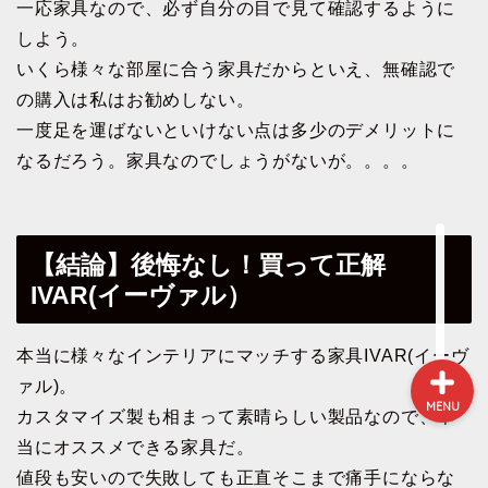
一応家具なので、必ず自分の目で見て確認するように
しよう。
いくら様々な部屋に合う家具だからといえ、無確認で
NEWS
の購入は私はお勧めしない。
一度足を運ばないといけない点は多少のデメリットに
ガジェット&小物
なるだろう。家具なのでしょうがないが。。。。
パソコン関連
環境（インテリア）
【結論】後悔なし！買って正解
IVAR(イーヴァル）
本当に様々なインテリアにマッチする家具IVAR(イーヴ
ァル)。
MENU
カスタマイズ製も相まって素晴らしい製品なので、本
当にオススメできる家具だ。
値段も安いので失敗しても正直そこまで痛手にならな