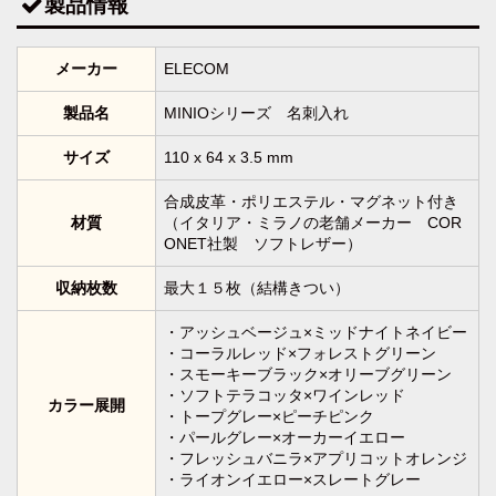
製品情報
メーカー
ELECOM
製品名
MINIOシリーズ 名刺入れ
サイズ
110 x 64 x 3.5 mm
合成皮革・ポリエステル・マグネット付き
材質
（イタリア・ミラノの老舗メーカー COR
ONET社製 ソフトレザー）
収納枚数
最大１５枚（結構きつい）
・アッシュベージュ×ミッドナイトネイビー
・コーラルレッド×フォレストグリーン
・スモーキーブラック×オリーブグリーン
・ソフトテラコッタ×ワインレッド
カラー展開
・トープグレー×ピーチピンク
・パールグレー×オーカーイエロー
・フレッシュバニラ×アプリコットオレンジ
・ライオンイエロー×スレートグレー