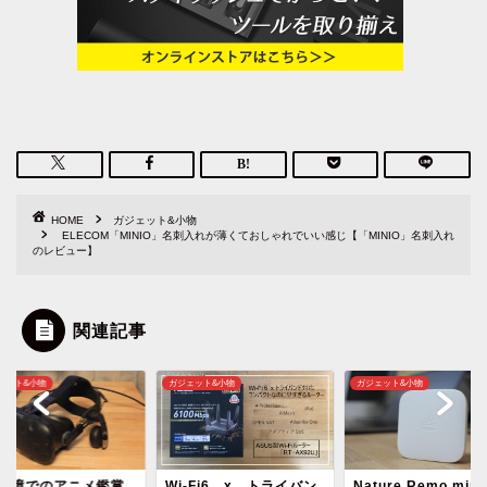
HOME
ガジェット&小物
ELECOM「MINIO」名刺入れが薄くておしゃれでいい感じ【「MINIO」名刺入れ
のレビュー】
関連記事
ェット&小物
ガジェット&小物
ガジェット&小物
-Fi6 x トライバン
Nature Remo miniは超
HomePod をおさ