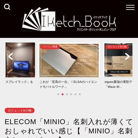
ガジェット&小物
ガジェット&小物
台」！ELSAのハイエン
elgato最強の薄型デザインマイクアーム
40インチ型5K2Kモニタ
.
「Wave M...
と「U40...
ガジェット&小物
ELECOM「MINIO」名刺入れが薄くて
おしゃれでいい感じ【「MINIO」名刺