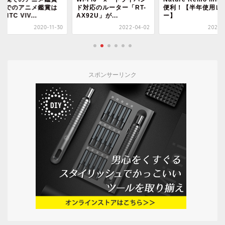
対応のルーター「RT-
便利！【半年使用レビュ
る【半年使用レビュ
92U」が...
ー】
2022-04-02
2020-10-15
2020-1
スポンサーリンク