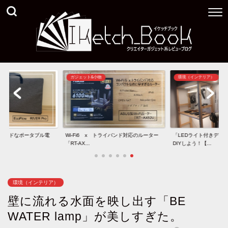
ガジェット&小物
環境（インテリア）
ウンドなポータブル電
Wi-Fi6 x トライバンド対応のルーター
「LEDライト付きディ
「RT-AX...
DIYしよう！【...
環境（インテリア）
壁に流れる水面を映し出す「BE
WATER lamp」が美しすぎた。