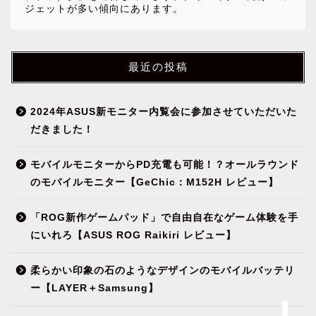
ジェットが多い傾向にあります。
最近の投稿
2024年ASUS新モニター内覧会に参加させていただいた
だきました！
モバイルモニターからPD充電も可能！？オールラウンド
NEWS
のモバイルモニター【GeChic：M152H レビュー】
ガジェット&小物
「ROG新作ゲームパッド」で自由自在なゲーム体験を手
にいれろ【ASUS ROG Raikiri レビュー】
パソコン関連
柔らかい印象の石のようなデザインのモバイルバッテリ
ー【LAYER＋Samsung】
環境（インテリア）