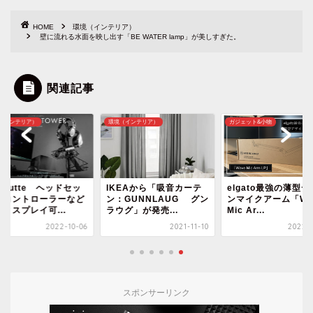
HOME
環境（インテリア）
壁に流れる水面を映し出す「BE WATER lamp」が美しすぎた。
関連記事
（インテリア）
環境（インテリア）
ガジェット&小物
uhutte ヘッドセッ
IKEAから「吸音カーテ
elgato最強の薄型
とコントローラーなど
ン：GUNNLAUG グン
ンマイクアーム「Wa
ィスプレイ可...
ラウグ」が発売...
Mic Ar...
2022-10-06
2021-11-10
2022-0
スポンサーリンク