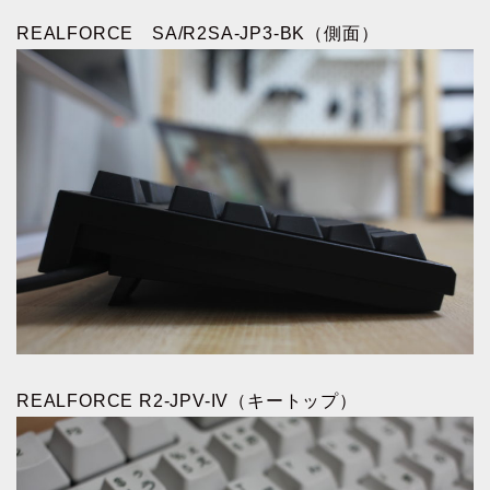
REALFORCE SA/R2SA-JP3-BK（側面）
REALFORCE R2-JPV-IV（キートップ）