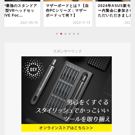
ザーボードとは？【自
2024年ASUS新モニタ
【レビュー】ビジュ
PCシリーズ：マザー
ー内覧会に参加させてい
ル・音質良し！高品
ードって何？】
ただいただきました...
USBストリーミング
信...
2020-11-13
2024-10-09
2021-
スポンサーリンク