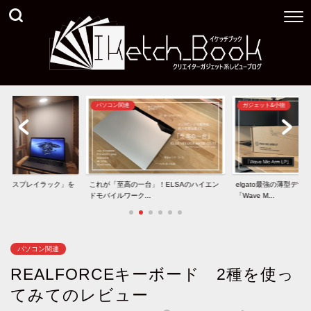
ガジェット&小物
ガジェット&小物
台」！ELSAのハイエン
elgato最強の薄型デザインマイクアーム
40インチ型5K2Kモニタ
.
「Wave M...
と「U40...
パソコン関連
REALFORCEキーボード 2種を使っ
てみてのレビュー