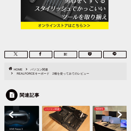
HOME
パソコン関連
REALFORCEキーボード 2種を使ってみてのレビュー
関連記事
NEWS
コン関連
ガジェット&小物