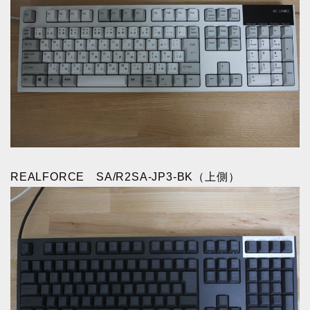
REALFORCE SA/R2SA-JP3-BK（上側）